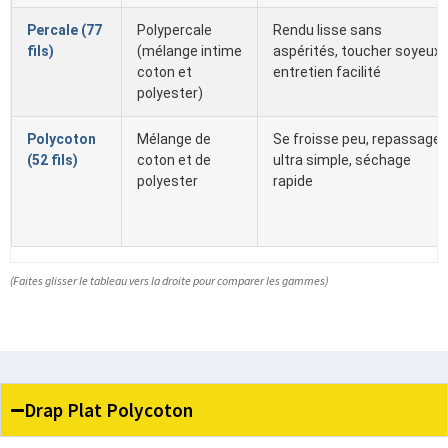
Percale (77
Polypercale
Rendu lisse sans
fils)
(mélange intime
aspérités, toucher soyeux,
coton et
entretien facilité
polyester)
Polycoton
Mélange de
Se froisse peu, repassage
(52 fils)
coton et de
ultra simple, séchage
polyester
rapide
(Faites glisser le tableau vers la droite pour comparer les gammes)
Drap Plat Polycoton